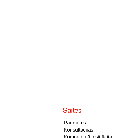
Saites
Par mums
Konsultācijas
Kompetentā institūcija