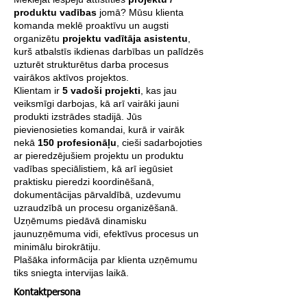
produktu vadības
jomā? Mūsu klienta
komanda meklē proaktīvu un augsti
organizētu
projektu vadītāja asistentu
,
kurš atbalstīs ikdienas darbības un palīdzēs
uzturēt strukturētus darba procesus
vairākos aktīvos projektos.
Klientam ir
5 vadoši projekti
, kas jau
veiksmīgi darbojas, kā arī vairāki jauni
produkti izstrādes stadijā. Jūs
pievienosieties komandai, kurā ir vairāk
nekā
150 profesionāļu
, cieši sadarbojoties
ar pieredzējušiem projektu un produktu
vadības speciālistiem, kā arī iegūsiet
praktisku pieredzi koordinēšanā,
dokumentācijas pārvaldībā, uzdevumu
uzraudzībā un procesu organizēšanā.
Uzņēmums piedāvā dinamisku
jaunuzņēmuma vidi, efektīvus procesus un
minimālu birokrātiju.
Plašāka informācija par klienta uzņēmumu
tiks sniegta intervijas laikā.
Kontaktpersona