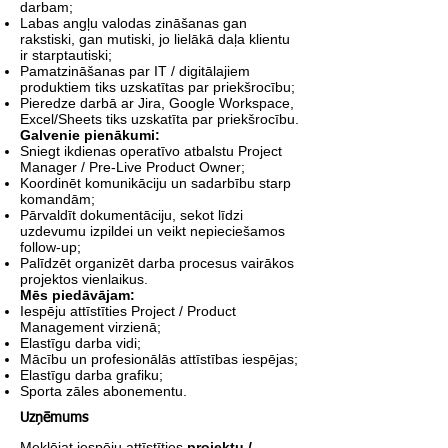
darbam;
Labas angļu valodas zināšanas gan
rakstiski, gan mutiski, jo lielākā daļa klientu
ir starptautiski;
Pamatzināšanas par IT / digitālajiem
produktiem tiks uzskatītas par priekšrocību;
Pieredze darbā ar Jira, Google Workspace,
Excel/Sheets tiks uzskatīta par priekšrocību.
Galvenie pienākumi:
Sniegt ikdienas operatīvo atbalstu Project
Manager / Pre-Live Product Owner;
Koordinēt komunikāciju un sadarbību starp
komandām;
Pārvaldīt dokumentāciju, sekot līdzi
uzdevumu izpildei un veikt nepieciešamos
follow-up;
Palīdzēt organizēt darba procesus vairākos
projektos vienlaikus.
Mēs piedāvājam:
Iespēju attīstīties Project / Product
Management virzienā;
Elastīgu darba vidi;
Mācību un profesionālās attīstības iespējas;
Elastīgu darba grafiku;
Sporta zāles abonementu.
Uzņēmums
Meklējat iespēju attīstīties
projektu /