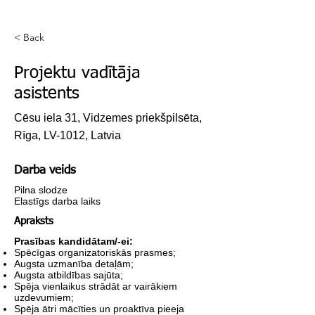
< Back
Projektu vadītāja
asistents
Cēsu iela 31, Vidzemes priekšpilsēta,
Rīga, LV-1012, Latvia
Darba veids
Pilna slodze
Elastīgs darba laiks
Apraksts
Prasības kandidātam/-ei:
Spēcīgas organizatoriskās prasmes;
Augsta uzmanība detaļām;
Augsta atbildības sajūta;
Spēja vienlaikus strādāt ar vairākiem
uzdevumiem;
Spēja ātri mācīties un proaktīva pieeja