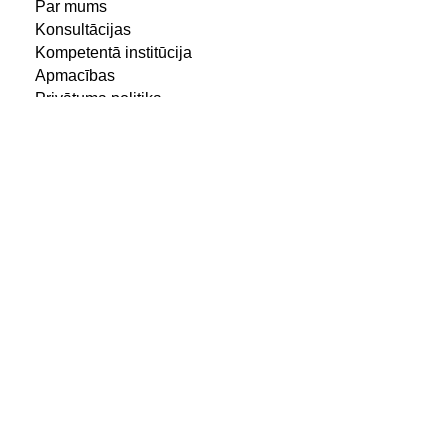
Par mums
Konsultācijas
Kompetentā institūcija
Apmacības
Privātuma politika
Kontakti
Ezermalas iela 13/4-53, Rīga,
LV-1014, Latvija
Konsultācijas
info@activa-mgm.lv
Tel:
+371 29 457 214
Personāla atlase
hr@activa-mgm.lv
Tel:
+371 23 308 116