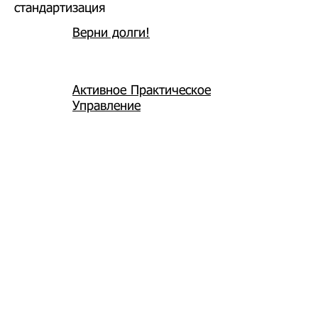
стандартизация
Верни долги!
Активное Практическое
Управление
Saites
Par mums
Konsultācijas
Kompetentā institūcija
Apmacības
Privātuma politika